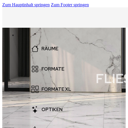
Zum Hauptinhalt springen
Zum Footer springen
RÄUME
BAD
FORMATE
FLI
WAND
10×10
FORMATE XL
AUSSEN
15×15
BODEN
80×80
OPTIKEN
20×20
POOL
20×120
30×30