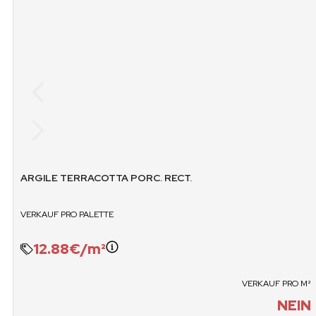
GEWICHT PALETTE
M2 X PALE
1079.9 KG
5
VERKAUF / PALETTEN
VERKAUF / BO
N
JA
ARGILE TERRACOTTA PORC. RECT.
VERKAUF PRO PALETTE
12.88€/m²
VERKAUF PRO M²
NEIN