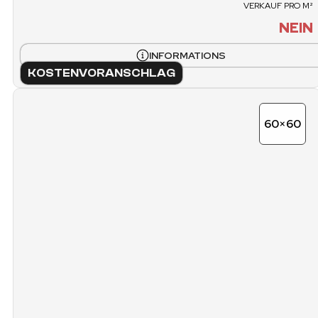
VERKAUF PRO M²
NEIN
INFORMATIONS
KOSTENVORANSCHLAG
60×60
FICHE TECHNIQUE
N