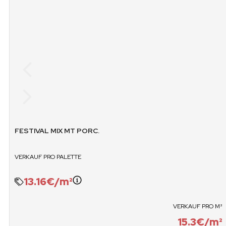
GEWICHT PALETTE
M2 X PALE
1079.9 KG
5
VERKAUF / PALETTEN
VERKAUF / BO
15.3
JA
FESTIVAL MIX MT PORC.
VERKAUF PRO PALETTE
13.16€/m²
VERKAUF PRO M²
15.3€/m²