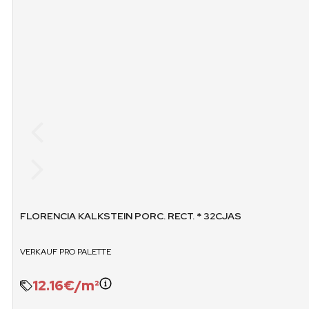
BXN X PALETTE
PALET
32
GEWICHT PALETTE
M2 X PALE
1071.84 KG
46
VERKAUF / PALETTEN
VERKAUF / BO
N
JA
FLORENCIA KALKSTEIN PORC. RECT. * 32CJAS
VERKAUF PRO PALETTE
12.16€/m²