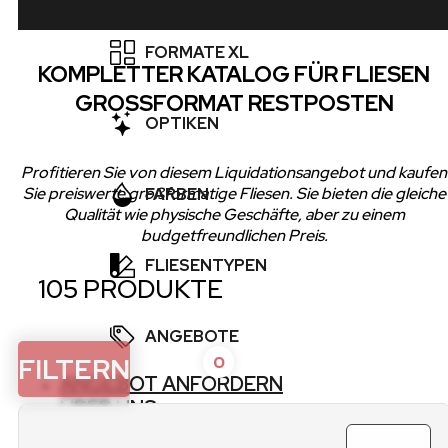
WAND
10×10
FORMATE XL
AUSSEN
KOMPLETTER KATALOG FÜR FLIESEN
15×15
GROSSFORMAT RESTPOSTEN
BODEN
80×80
OPTIKEN
20×20
POOL
20×120
Profitieren Sie von diesem Liquidationsangebot und kaufen
30×30
MARMOROPTIK
Sie preiswerte großformatige Fliesen. Sie bieten die gleiche
FARBEN
GARAGE
60×120
Qualität wie physische Geschäfte, aber zu einem
30×60
budgetfreundlichen Preis.
BETONOPTIK
TERRASSE
120×120
WEISS
FLIESENTYPEN
60×60
HOLZOPTIK
105 PRODUKTE
GROSSFORMAT
BEIGE
METRO
ANGEBOTE
GRAU
FILTERN
0
MOSAIK
ANGEBOT ANFORDERN
SCHWARZ
OUTLET
ÜBER UNS
SPALTPLATTEN
KONTAKT
GRÜN