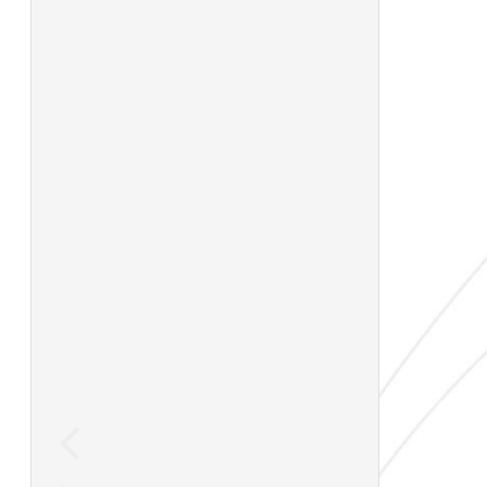
STOCK
KOLLEKTIONEN
BXN X PALETTE
PALETTEN
32
4,78
RÄUME
GEWICHT
M2 X PALETTE
PALETTE
43.20
742.08 KG
BAD
VERKAUF /
WAND
PALETTEN
VERKAUF / BOXEN
AUSSEN
NEIN
JA
BODEN
POOL
GARAGE