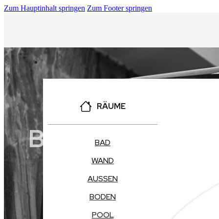
Zum Hauptinhalt springen
Zum Footer springen
RÄUME
BAD FLIESEN 
BAD
WAND
AUSSEN
BODEN
POOL