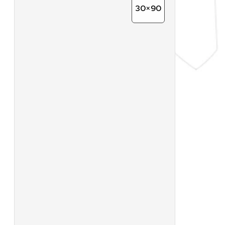
FORMATE XL
30×90
80×80
20×120
60×120
120×120
GROSSFORMAT
OPTIKEN
MARMOROPTIK
BETONOPTIK
HOLZOPTIK