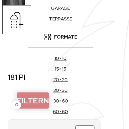
GARAGE
TERRASSE
FORMATE
10×10
KA
15×15
181 PRODUKTE
20×20
30×30
FILTERN
30×60
0
60×60