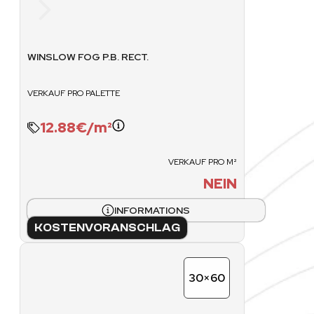
TERRASSE
FORMATE
WINSLOW FOG P.B. RECT.
VERKAUF PRO PALETTE
10×10
15×15
12.88€/m²
20×20
VERKAUF PRO M²
30×30
NEIN
30×60
INFORMATIONS
60×60
KOSTENVORANSCHLAG
FORMATE XL
30×60